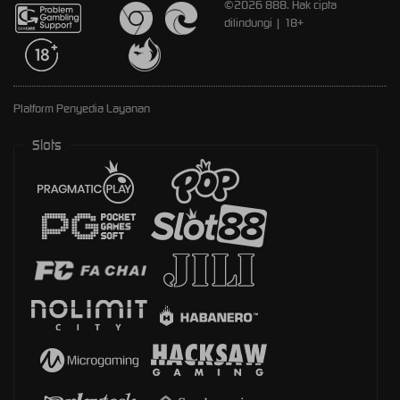
©2026 888. Hak cipta
dilindungi | 18+
Platform Penyedia Layanan
Slots