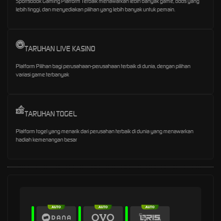
Sportsbook Gaming Platform Terbaik menawarkan lebih banyak game, odds yang
lebih tinggi, dan menyediakan pilihan yang lebih banyak untuk pemain.
TARUHAN LIVE KASINO
Platform Pilihan bagi perusahaan-perusahaan terbaik di dunia, dengan pilihan
variasi game terbanyak
TARUHAN TOGEL
Platform togel yang menarik dari perusahan terbaik di dunia yang menawarkan
hadiah kemenangan besar