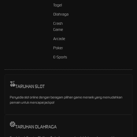
Togel
Olahraga
Crash
Game
Arcade
Poker
E-Sports
TARUHAN SLOT
Penyedia slot online dengan beragam pilihan game menarik yang memudahkan
pemain untuk mencapai jackpot
TARUHAN OLAHRAGA