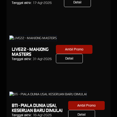
Detail
Tanggal akhir:
17-Agt-2026
LIVE22 - MAHJONG
Ambil Promo
MASTERS
Detail
Tanggal akhir:
31-Agt-2026
BTI - PIALA DUNIA USAI,
Ambil Promo
KESERUAN BARU DIMULAI
Detail
Tanggal akhir:
16-Agt-2026