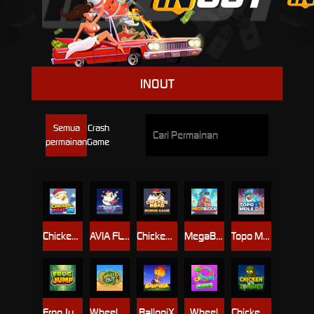
INOUT
Semua
Crash
permainan
Game
Chicken Road Ice
AVIA FLY 2
Chicken Road Bonus
MegaBlock
Topo Mole
Frog Jump
Wheel Out
BalloniX
Wheel
Chicken vs Zombies