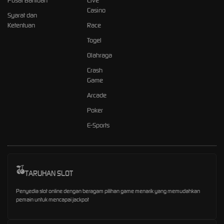
Pusat Bantuan
Live
Casino
Syarat dan
Ketentuan
Race
Togel
Olahraga
Crash
Game
Arcade
Poker
E-Sports
TARUHAN SLOT
Penyedia slot online dengan beragam pilihan game menarik yang memudahkan
pemain untuk mencapai jackpot