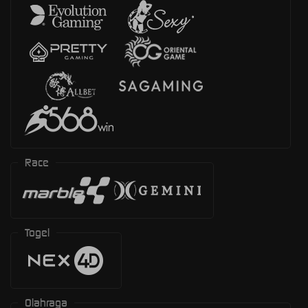
Race
Togel
Olahraga