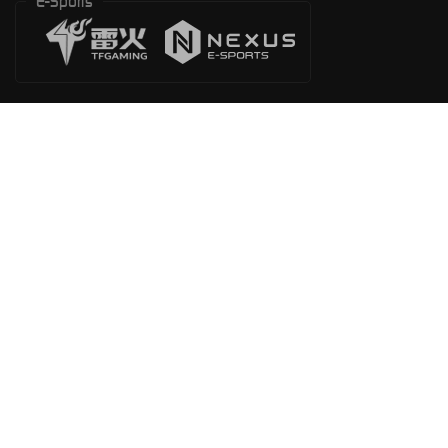
E-Sports