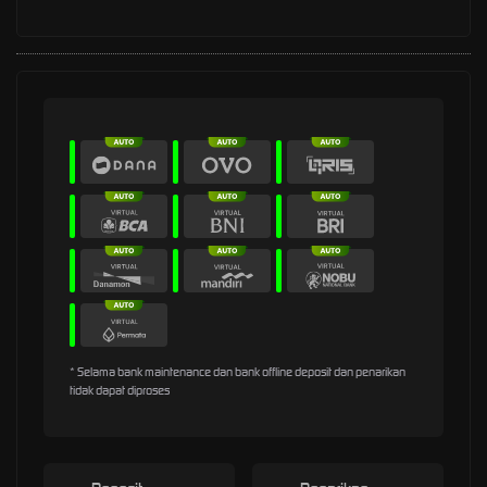
* Selama bank maintenance dan bank offline deposit dan penarikan
tidak dapat diproses