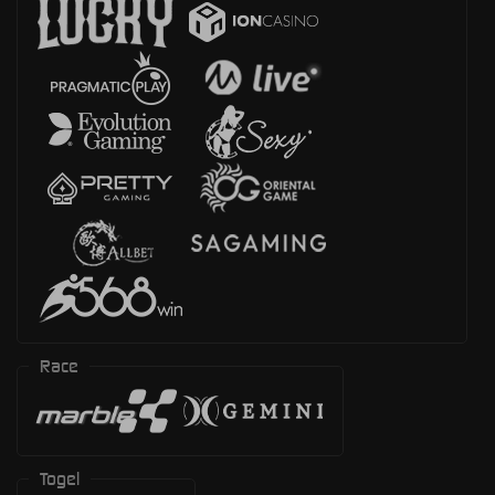
Race
Togel