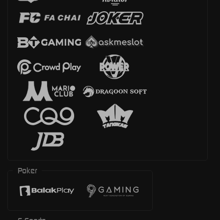
Poker