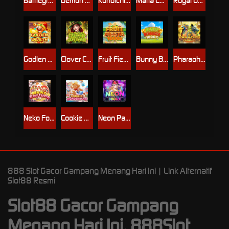
Battleground Infinity
Demon Slayer
Kunoichi Bounty 1000
Mafia Legends
Royal Gems
Godlen Wealth
Clover Cottage
Fruit Fiesta 1000
Bunny Bonaza 1000
Pharaoh's Gold
Neko Fortune
Cookie Wonderland
Neon Party 1000
888 Slot Gacor Gampang Menang Hari Ini | Link Alternatif
Slot88 Resmi
Slot88 Gacor Gampang
Menang Hari Ini, 888Slot