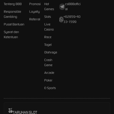
Tentang 888
Promosi
Hot
cs888offici
Games
al
Responsible
Loyalty
Gambling
Slots
+62859-40
Referral
33-1599
Pusat Bantuan
Live
Casino
Syarat dan
Ketentuan
Race
Togel
Olahraga
Crash
Game
Arcade
Poker
E-Sports
TARUHAN SLOT