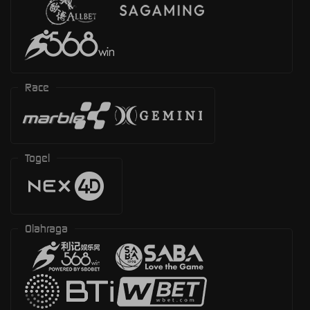
Race
Togel
Olahraga