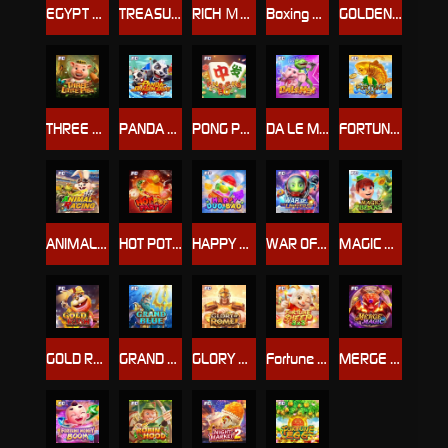
EGYPT BONANZA
TREASURE RAIDERS
RICH ＭAN
Boxing Riches
GOLDEN PANTHER
THREE LITTLE PIGS
PANDA DRAGON BOAT
PONG PONG HU
DA LE MEN
FORTUNE KOI
ANIMAL RACING
HOT POT PARTY
HAPPY DUO BAO
WAR OF THE UNIVERSE
MAGIC BEANS
GOLD RUSH
GRAND BLUE
GLORY OF ROME
Fortune Sheep
MERGE MAGIC