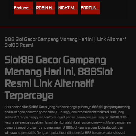
Fortune Money Boom
ROBIN HOOD
NIGHT MARKET 2
FORTUNE EGG
888 Slot Gacor Gampang Menang Hari Ini | Link Alternatif
Slot88 Resmi
Slot88 Gacor Gampang
Menang Hari Ini, 888Slot
Resmi Link Alternatif
Terpercaya
888 adalah
situs Slot88 Gacor
yang dikenal sebagai pusatnya
888slot gampang menang
hari ini
dengan performa game stabil, RTP tinggi, dan akses
link alternatif slot 888
yang
selalu aktif tanpa gangguan. Platform ini jadi pilihan utama pemain yang cari
slot88 resmi
karena sistemnya cepat, anti lemot, dan konsisten kasih peluang maxwin. Mulai dari pemain
pemula sampai pro, semua nyaman main di 888slot karena proses
login, deposit, dan
withdraw
super praktis. Dengan reputasi kuat di Indonesia, 888 bukan sekadar situs slot