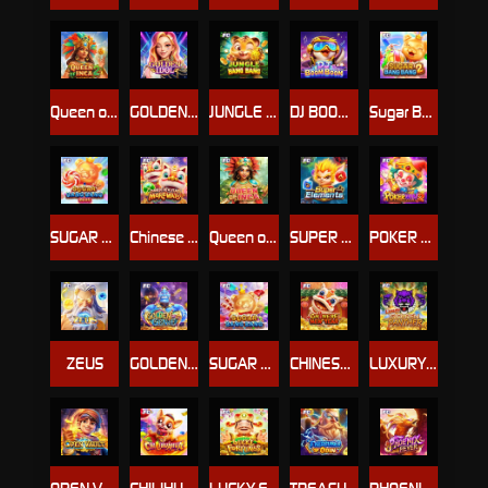
Queen of Inca 2
GOLDEN IDOL
JUNGLE BANG BANG
DJ BOOM BOOM
Sugar Bang Bang 2
SUGAR BANG BANG PLUS
Chinese New Year Moreways
Queen of Inca
SUPER ELEMENTS
POKER WIN 2
ZEUS
GOLDEN GENIE
SUGAR BANG BANG
CHINESE NEW YEAR
LUXURY GOLDEN PANTHER