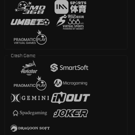
Crash Game