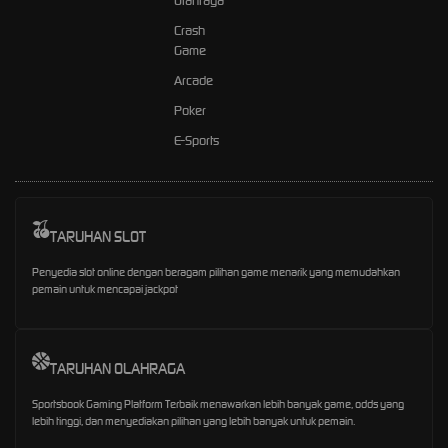
Olahraga
Crash
Game
Arcade
Poker
E-Sports
TARUHAN SLOT
Penyedia slot online dengan beragam pilihan game menarik yang memudahkan
pemain untuk mencapai jackpot
TARUHAN OLAHRAGA
Sportsbook Gaming Platform Terbaik menawarkan lebih banyak game, odds yang
lebih tinggi, dan menyediakan pilihan yang lebih banyak untuk pemain.