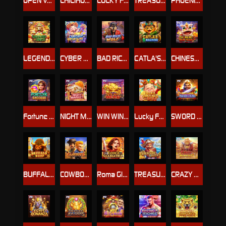
OPEN VAULT
CHILIHUAHUA
LUCKY FORTUNES
TREASURES OF ODIN
PHOENIX FEVER
LEGEND OF INCA
CYBER GOD OF FORTUNE⁺
BAD RICH WOLF
CATLA'S MONEY MACHINE
CHINESE NEW YEAR 2
Fortune Goddess
NIGHT MARKET
WIN WIN NEKO
Lucky Fortune 3x3
SWORD OF KING
BUFFALO WAYS
COWBOYS
Roma Gladiatrix
TREASURE CRUISE
CRAZY BUFFALO