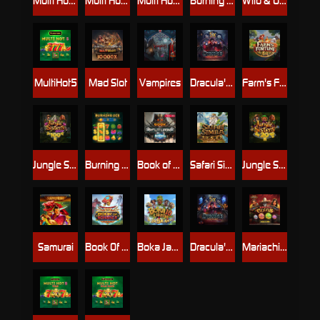
Multi Hot 20
Multi Hot 40
Multi Hot Ways
Burning Ice 40
Wild & Gods
MultiHot5
Mad Slot
Vampires
Dracula's Fortune
Farm's Fortune
Jungle Sisters Deluxe
Burning Ice
Book of Futuria
Safari Simba
Jungle Sisters
Samurai
Book Of Bonanza
Boka Jamba 10
Dracula's Fortune Halloween Edition
Mariachi Coins