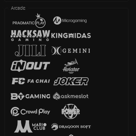
Arcade