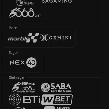
Race
Togel
Olahraga