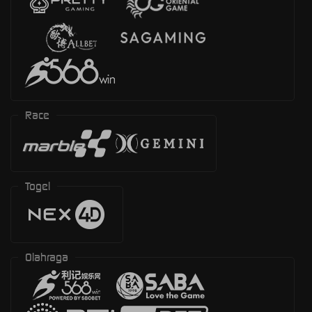
Race
Togel
Olahraga