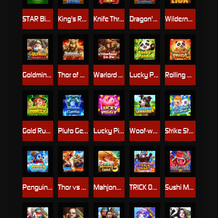
STAR Bingo
King's Return
Knife Throwing Show
Dragon's Expedition
Wilderness Lion
Goldmine Blast
Thor of Mars
Warlord Lu Bu
Lucky Panda
Rolling Panda
Gold Rush Party
Pluto Gems
Lucky Piggy
Woof-woof Paradise
Strike Storm
Penguin Smash
Thor vs Loki
Mahjong Gold 3
TRICK OR TREAT
Sushi Match