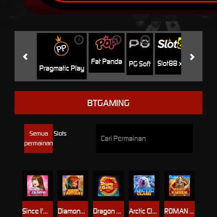
i
i
i
i
i
Facha
Fat Panda
Slot88 x PP
PG Soft
Pragmatic Play
BTGAMING
Semua
Slots
permainan
Since I'm here
Diamond buffalo
Dragon Gem2
Arctic Clash
ROMAN WARRIOR