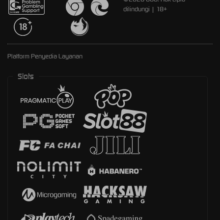
dilindungi | 18+
Platform Penyedia Layanan
Slots