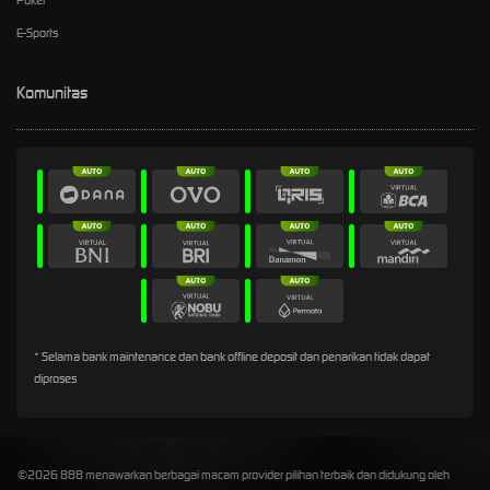
Poker
E-Sports
Komunitas
* Selama bank maintenance dan bank offline deposit dan penarikan tidak dapat
diproses
©2026 888 menawarkan berbagai macam provider pilihan terbaik dan didukung oleh