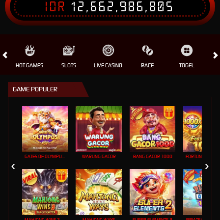
IDR
12,662,986,805
HOT GAMES
SLOTS
LIVE CASINO
RACE
TOGEL
OL
GAME POPULER
GATES OF OLYMPUS POP
WARUNG GACOR
BANG GACOR 1000
MAHJONG WINS 3 – BLACK SCATTER
MAHJONG WAYS
SUPER ELEMENTS 2
PIRATE QUEST 1