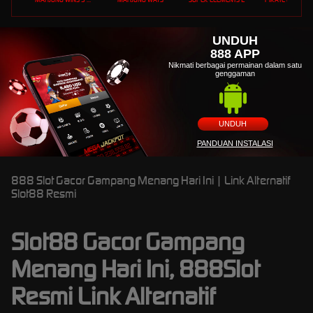
UNDUH
888 APP
Nikmati berbagai permainan dalam satu
genggaman
UNDUH
PANDUAN INSTALASI
888 Slot Gacor Gampang Menang Hari Ini | Link Alternatif
Slot88 Resmi
Slot88 Gacor Gampang
Menang Hari Ini, 888Slot
Resmi Link Alternatif